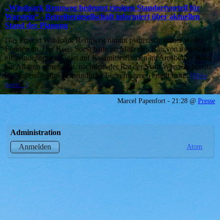
„Windpark Rennweg bedeutet riesigen Standortvorteil für
Warstein“ - Betreibergesellschaft informiert über aktuellen
Stand der Planung
Das Projekt Windpark Rennweg nimmt planerisch immer weiter
Formen an. Der Kreis Soest hatte im März den Bau von insgesamt
elf Windenergieanlagen auf Kalamitätsflächen im Arnsberger Wald
bei Allagen genehmigt, nachdem der Rat der Stadt Warstein bereits
im November das gemeindliche Einvernehmen erteilt hatte.
[Mehr
lesen…]
Marcel Papenfort - 21:28 @
Presse
Administration
Atom
Anmelden