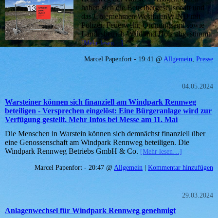
haben sich die Betreibergesellschaft und
das Unternehmen WestfalenWIND mit
Polizei, Feuerwehr, Ordnungsamt sowie
Landesbetrieb Wald und Holz abgestimmt.
[Mehr lesen…]
Marcel Papenfort - 19:41 @
Allgemein
,
Presse
04.05.2024
Warsteiner können sich finanziell am Windpark Rennweg
beteiligen - Versprechen eingelöst: Eine Bürgeranlage wird zur
Verfügung gestellt. Mehr Infos bei Messe am 11. Mai
Die Menschen in Warstein können sich demnächst finanziell über
eine Genossenschaft am Windpark Rennweg beteiligen. Die
Windpark Rennweg Betriebs GmbH & Co.
[Mehr lesen…]
Marcel Papenfort - 20:47 @
Allgemein
|
Kommentar hinzufügen
29.03.2024
Anlagenwechsel für Windpark Rennweg genehmigt