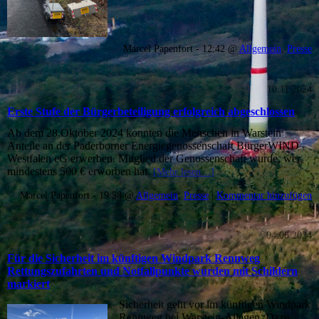
Marcel Papenfort - 12:42 @
Allgemein
,
Presse
10.11.2024
Erste Stufe der Bürgerbeteiligung erfolgreich abgeschlossen
Ab dem 28.Oktober 2024 konnten die Menschen in Warstein
Anteile an der Paderborner Energiegenossenschaft BürgerWIND
Westfalen eG erwerben. Mitglied der Genossenschaft wurde, wer
mindestens 500 € erworben hat.
[Mehr lesen…]
Marcel Papenfort - 19:58 @
Allgemein
,
Presse
|
Kommentar hinzufügen
04.08.2024
Für die Sicherheit im künftigen Windpark Rennweg
Rettungszufahrten und Notfallpunkte wurden mit Schildern
markiert
Sicherheit geht vor im künftigen Windpark
Rennweg bei Warstein-Allagen. Dazu