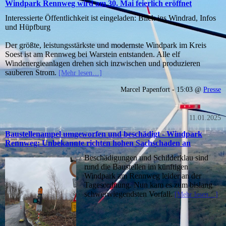
Windpark Rennweg wird am 30. Mai feierlich eröffnet
Interessierte Öffentlichkeit ist eingeladen: Blick ins Windrad, Infos
und Hüpfburg
Der größte, leistungsstärkste und modernste Windpark im Kreis
Soest ist am Rennweg bei Warstein entstanden. Alle elf
Windenergieanlagen drehen sich inzwischen und produzieren
sauberen Strom.
[Mehr lesen…]
Marcel Papenfort - 15:03 @
Presse
11.01.2025
Baustellenampel umgeworfen und beschädigt - Windpark
Rennweg: Unbekannte richten hohen Sachschaden an
Beschädigungen und Schilderklau sind
rund die Baustellen im künftigen
Windpark am Rennweg leider an der
Tagesordnung. Nun kam es zum bislang
schwerwiegendsten Vorfall.
[Mehr lesen…]