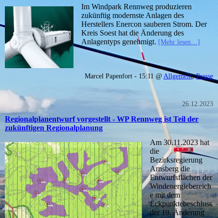
Im Windpark Rennweg produzieren
zukünftig modernste Anlagen des
Herstellers Enercon sauberen Strom. Der
Kreis Soest hat die Änderung des
Anlagentyps genehmigt.
[Mehr lesen…]
Marcel Papenfort - 15:11 @
Allgemein
,
Presse
26.12.2023
Regionalplanentwurf vorgestellt - WP Rennweg ist Teil der
zukünftigen Regionalplanung
Am 30.11.2023 hat
die
Bezirksregierung
Arnsberg die
Entwurfsflächen der
Windenergiebereich
e mit dem
Eckpunktebeschluss
der 19. Änderung